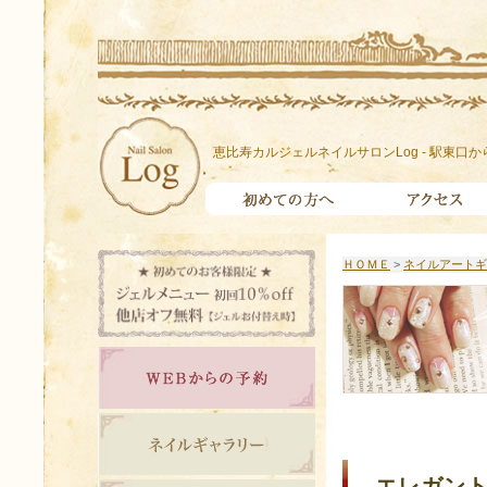
恵比寿カルジェルネイルサロンLog - 駅東口か
ＨＯＭＥ
>
ネイルアートギ
エレガント