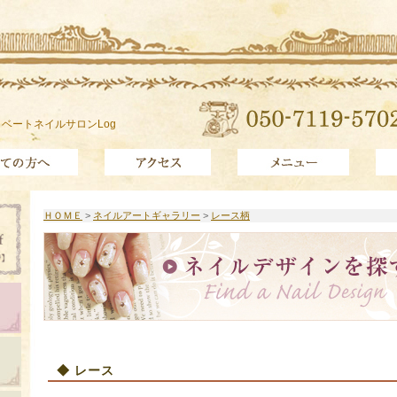
ベートネイルサロンLog
ＨＯＭＥ
>
ネイルアートギャラリー
>
レース柄
◆ レース