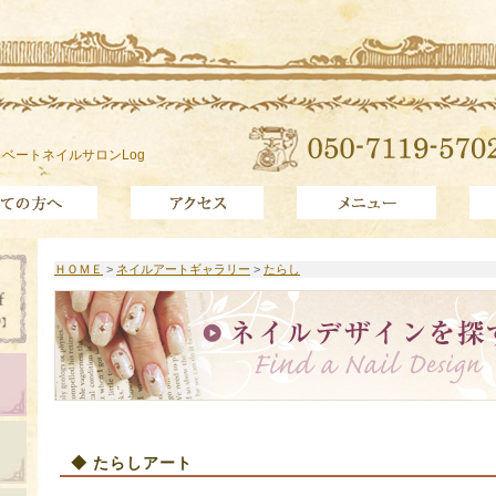
ベートネイルサロンLog
ＨＯＭＥ
>
ネイルアートギャラリー
>
たらし
◆ たらしアート