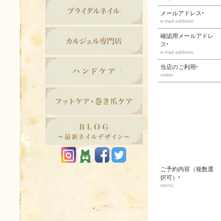
メールアドレス
*
e-mail address
確認用メールアドレ
ス
*
e-mail address
当店のご利用
*
visiter
ご予約内容（複数選
択可）
*
menu