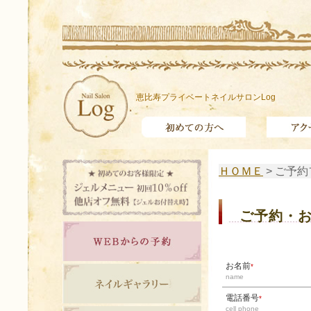
恵比寿プライベートネイルサロンLog
ＨＯＭＥ
> ご予
ご予約・
お名前
*
name
電話番号
*
cell phone