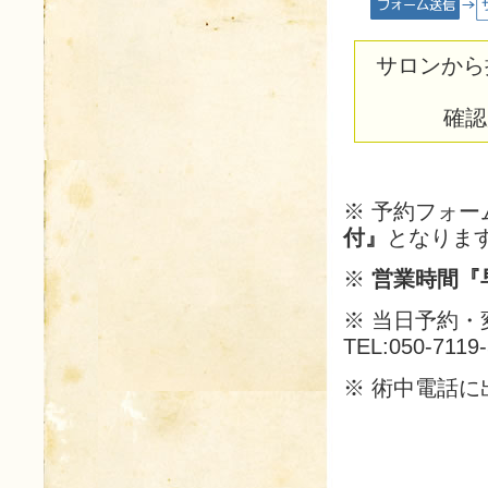
サロンから
確認
※ 予約フォ
付』
となりま
※
営業時間『早
※ 当日予約
TEL:050-7119
※ 術中電話