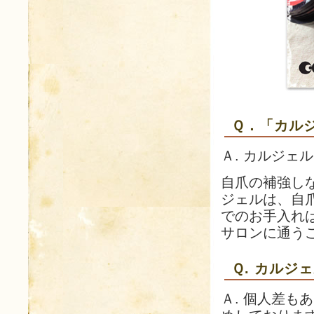
Ｑ．「カル
Ａ. カルジェ
自爪の補強し
ジェルは、自
でのお手入れ
サロンに通う
Ｑ. カルジ
Ａ. 個人差