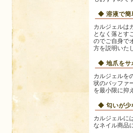
◆ 溶液で
カルジェルは
となく落とす
のでご自身で
方を説明いた
◆ 地爪をサ
カルジェルを
状のバッファ
を最小限に抑
◆ 匂いが少
カルジェルに
なネイル商品