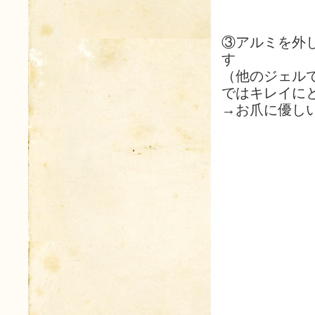
③アルミを外
す
（他のジェル
ではキレイに
→お爪に優し