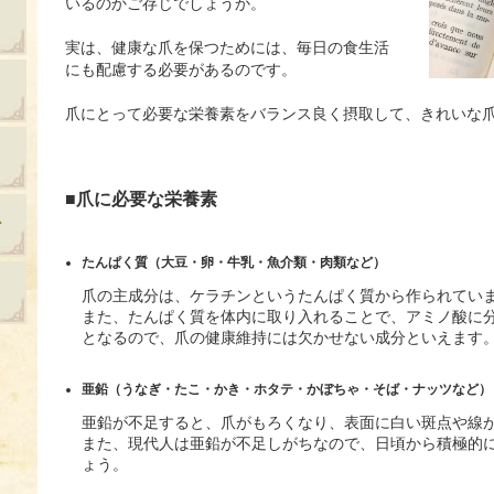
いるのかご存じでしょうか。
実は、健康な爪を保つためには、毎日の食生活
にも配慮する必要があるのです。
爪にとって必要な栄養素をバランス良く摂取して、きれいな
■爪に必要な栄養素
たんぱく質（大豆・卵・牛乳・魚介類・肉類など）
爪の主成分は、ケラチンというたんぱく質から作られてい
また、たんぱく質を体内に取り入れることで、アミノ酸に
となるので、爪の健康維持には欠かせない成分といえます
亜鉛（うなぎ・たこ・かき・ホタテ・かぼちゃ・そば・ナッツなど）
亜鉛が不足すると、爪がもろくなり、表面に白い斑点や線
また、現代人は亜鉛が不足しがちなので、日頃から積極的
ょう。