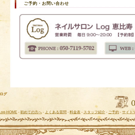
ご予約・お問い合わせ
 ログ
g-HOME
-
初めての方へ
-
よくある質問
-
料金表
-
スタッフ紹介
-
ご予約
-
サイト