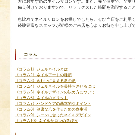
方におすすめのネイルサロンです。また、完全個室で、全室
備え付けておりますので、リラックスした時間を満喫するこ
恵比寿
で
ネイルサロン
をお探しでしたら、ぜひ当店をご利用
経験豊富なスタッフが皆様のご来店を心よりお待ち申し上げ
コラム
《コラム1》ジェルネイルとは
《コラム2》ネイルアートの種類
《コラム3》きれいに見える爪の形
《コラム4》ジェルネイルを長持ちさせるには
《コラム5》ネイルデザインの決め方について
《コラム6》ネイルのメリット
《コラム7》ハンドケアの基本的なポイント
《コラム8》健康な爪を作るための食生活
《コラム9》シーンに合ったネイルデザイン
《コラム10》ネイルサロンの選び方