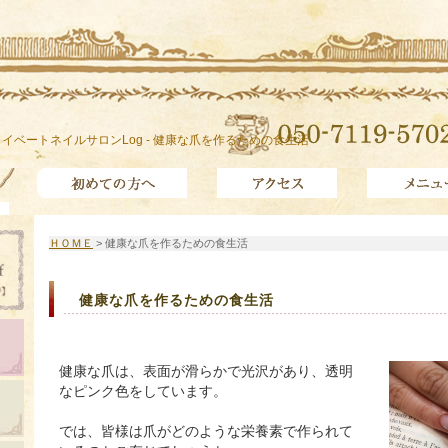
イベートネイルサロンLog - 健康な爪を作るための食生活
ＨＯＭＥ
> 健康な爪を作るための食生活
健康な爪を作るための食生活
健康な爪は、表面が滑らかで光沢があり、透明
なピンク色をしています。
では、皆様は爪がどのような栄養素で作られて