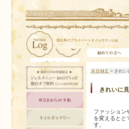
恵比寿のプライベートネイルサロンLog
ＨＯＭＥ
> きれ
きれいに
ファッション
を変えるとと
す。