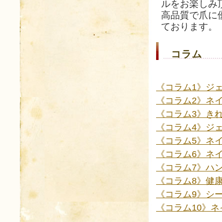
ルをお楽しみ
高品質で爪に
ております。
コラム
《コラム1》ジ
《コラム2》ネ
《コラム3》き
《コラム4》ジ
《コラム5》ネ
《コラム6》ネ
《コラム7》ハ
《コラム8》健
《コラム9》シ
《コラム10》