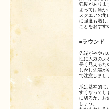
強度がありま
よっては角か
スクエアの角
に強度も増し
ことをおすす
■ラウンド
先端がやや丸
性に人気のあ
長く見えるた
しかし先端が
で注意しまし
爪は基本的に
すくなってし
に切るか、お
しょう。