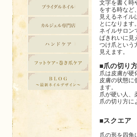
文字を書く時
をする時など
見えるネイル
とになります
ネイルサロン
ばきれいに見
つけ爪という
見えます。
■爪の切り
爪は皮膚が硬
皮膚の状態に
ます。
爪が硬い人、
爪の切り方に
■スクエア
爪の形を四角