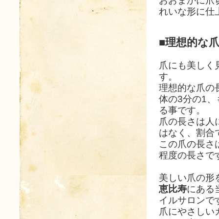
おおまかに爪
れいな形に仕
■理想的な
爪にも美しく
す。
理想的な爪の
体の3分の1、
る事です。
爪の長さは人
はなく、割合
この爪の長さ
程度の長さで
美しい爪の形
恵比寿
にある
イルサロンで
爪にやさしい